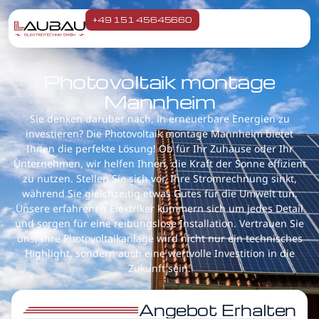
+49 151 45645660
Photovoltaik montage
Mannheim
Sie denken darüber nach, in erneuerbare Energien zu
investieren? Die Photovoltaik montage Mannheim bietet
Ihnen die perfekte Lösung! Ob für Ihr Zuhause oder Ihr
Unternehmen, wir helfen Ihnen, die Kraft der Sonne effizient
zu nutzen. Stellen Sie sich vor, Ihre Stromrechnung sinkt,
während Sie gleichzeitig etwas Gutes für die Umwelt tun.
Unsere erfahrenen Elektriker kümmern sich um jedes Detail
und sorgen für eine reibungslose Installation. Vertrauen Sie
uns, Ihre Photovoltaikanlage wird nicht nur ein technisches
Highlight, sondern auch eine wertvolle Investition in die
Zukunft sein.
Angebot Erhalten