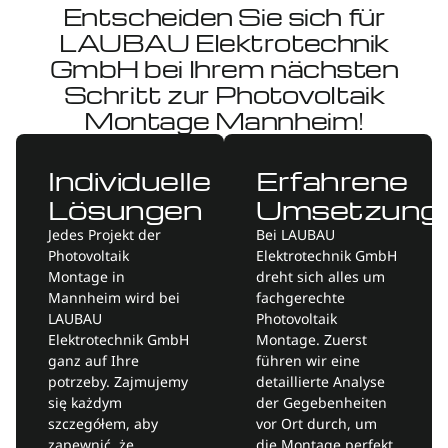
Entscheiden Sie sich für
LAUBAU Elektrotechnik
GmbH bei Ihrem nächsten
Schritt zur Photovoltaik
Montage Mannheim!
Individuelle
Erfahrene
Lösungen
Umsetzung
Jedes Projekt der
Bei LAUBAU
Photovoltaik
Elektrotechnik GmbH
Montage in
dreht sich alles um
Mannheim wird bei
fachgerechte
LAUBAU
Photovoltaik
Elektrotechnik GmbH
Montage. Zuerst
ganz auf Ihre
führen wir eine
potrzeby. Zajmujemy
detaillierte Analyse
się każdym
der Gegebenheiten
szczegółem, aby
vor Ort durch, um
zapewnić, że
die Montage perfekt