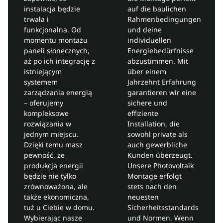
instalacja będzie
auf die baulichen
trwała i
Rahmenbedingungen
funkcjonalna. Od
und deine
momentu montażu
individuellen
paneli słonecznych,
Energiebedürfnisse
aż po ich integrację z
abzustimmen. Mit
istniejącym
über einem
systemem
Jahrzehnt Erfahrung
zarządzania energią
garantieren wir eine
– oferujemy
sichere und
kompleksowe
effiziente
rozwiązania w
Installation, die
jednym miejscu.
sowohl private als
Dzięki temu masz
auch gewerbliche
pewność, że
Kunden überzeugt.
produkcja energii
Unsere Photovoltaik
będzie nie tylko
Montage erfolgt
zrównoważona, ale
stets nach den
także ekonomiczna,
neuesten
tuż u Ciebie w domu.
Sicherheitsstandards
Wybierając nasze
und Normen. Wenn