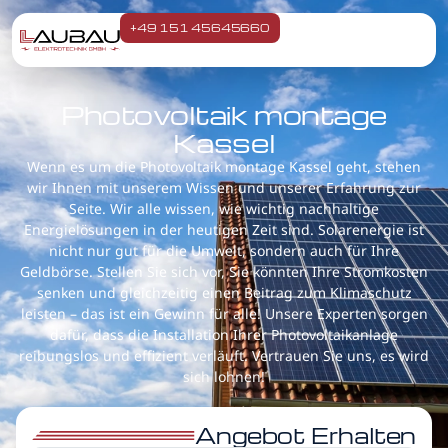
+49 151 45645660
Photovoltaik montage
Kassel
Wenn es um die Photovoltaik montage Kassel geht, stehen
wir Ihnen mit unserem Wissen und unserer Erfahrung zur
Seite. Wir alle wissen, wie wichtig nachhaltige
Energielösungen in der heutigen Zeit sind. Solarenergie ist
nicht nur gut für die Umwelt, sondern auch für Ihre
Geldbörse. Stellen Sie sich vor, Sie könnten Ihre Stromkosten
senken und gleichzeitig einen Beitrag zum Klimaschutz
leisten – das ist ein Gewinn für alle! Unsere Experten sorgen
dafür, dass die Installation Ihrer Photovoltaikanlage
reibungslos und effizient verläuft. Vertrauen Sie uns, es wird
sich lohnen!
Angebot Erhalten