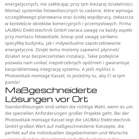
energetycznych, nie zakłócając przy tym bieżącej działalności.
Montaż systemów fotowoltaicznych to zadanie, które wymaga
szczegółowego planowania oraz ścisłej współpracy, zwłaszcza
w kontekście obiektów komercyjnych i przemysłowych. Firma
LAUBAU Elektrotechnik GmbH zwraca uwagę na każdy aspekt
przy montażu fotowoltaiki, biorąc pod uwagę zarówno
specyfikę budynku, jak i indywidualne zapotrzebowanie
energetyczne. Dzięki temu możemy zapewnić płynność
działań oraz bezpieczeństwo instalacji. Takie podejście
pozwala nam unikać niepotrzebnych opóźnień i gwarantuje
bezproblemową integrację systemu. A jeśli myślisz o
Photovoltaik montage Kassel, to jesteśmy tu, aby Ci w tym
pomóc!
Maßgeschneiderte
Lösungen vor Ort
Standardlösungen sind selten die richtige Wahl, wenn es um
die speziellen Anforderungen großer Projekte geht. Bei der
Photovoltaik montage Kassel legt die LAUBAU Elektrotechnik
GmbH großen Wert auf maßgeschneiderte Konzepte, die
perfekt auf die individuellen Gegebenheiten und Wünsche