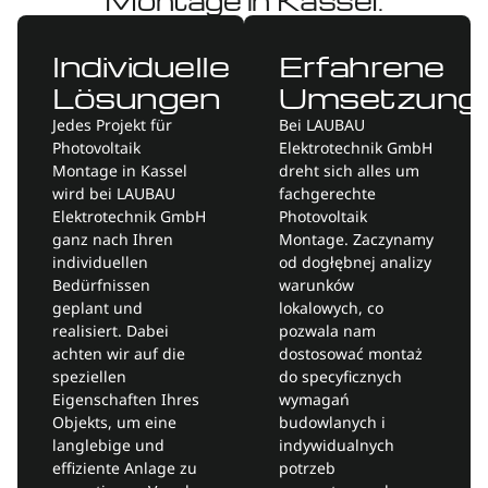
Montage in Kassel.
Individuelle
Erfahrene
Lösungen
Umsetzung
Jedes Projekt für
Bei LAUBAU
Photovoltaik
Elektrotechnik GmbH
Montage in Kassel
dreht sich alles um
wird bei LAUBAU
fachgerechte
Elektrotechnik GmbH
Photovoltaik
ganz nach Ihren
Montage. Zaczynamy
individuellen
od dogłębnej analizy
Bedürfnissen
warunków
geplant und
lokalowych, co
realisiert. Dabei
pozwala nam
achten wir auf die
dostosować montaż
speziellen
do specyficznych
Eigenschaften Ihres
wymagań
Objekts, um eine
budowlanych i
langlebige und
indywidualnych
effiziente Anlage zu
potrzeb