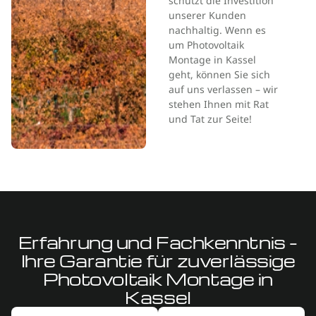
schützt die Investition
unserer Kunden
nachhaltig. Wenn es
um Photovoltaik
Montage in Kassel
geht, können Sie sich
auf uns verlassen – wir
stehen Ihnen mit Rat
und Tat zur Seite!
Erfahrung und Fachkenntnis –
Ihre Garantie für zuverlässige
Photovoltaik Montage in
Kassel