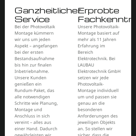
Ganzheitlicher
Erprobte
Service
Fachkenntni
Bei der Photovoltaik
Unsere Photovoltaik-
Montage kümmern
Montage basiert auf
wir uns um jeden
mehr als 11 Jahren
Aspekt – angefangen
Erfahrung im
bei der ersten
Bereich
Bestandsaufnahme
Elektrotechnik. Bei
bis hin zur finalen
LAUBAU
Inbetriebnahme.
Elektrotechnik GmbH
Unsere Kunden
setzen wir jede
genießen ein
Photovoltaik-
Rundum-Paket, das
Montage individuell
alle notwendigen
um und passen sie
Schritte wie Planung,
genau an die
Montage und
besonderen
Anschluss in sich
Anforderungen des
vereint – alles aus
jeweiligen Objekts
einer Hand. Dadurch
an. So stellen wir
gewährleisten wir
sicher, dass die