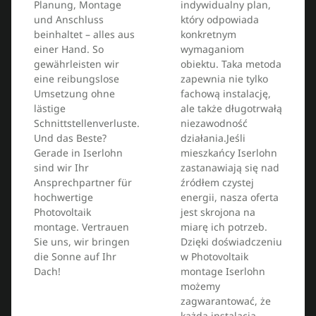
Planung, Montage
indywidualny plan,
und Anschluss
który odpowiada
beinhaltet – alles aus
konkretnym
einer Hand. So
wymaganiom
gewährleisten wir
obiektu. Taka metoda
eine reibungslose
zapewnia nie tylko
Umsetzung ohne
fachową instalację,
lästige
ale także długotrwałą
Schnittstellenverluste.
niezawodność
Und das Beste?
działania.Jeśli
Gerade in Iserlohn
mieszkańcy Iserlohn
sind wir Ihr
zastanawiają się nad
Ansprechpartner für
źródłem czystej
hochwertige
energii, nasza oferta
Photovoltaik
jest skrojona na
montage. Vertrauen
miarę ich potrzeb.
Sie uns, wir bringen
Dzięki doświadczeniu
die Sonne auf Ihr
w Photovoltaik
Dach!
montage Iserlohn
możemy
zagwarantować, że
każda instalacja