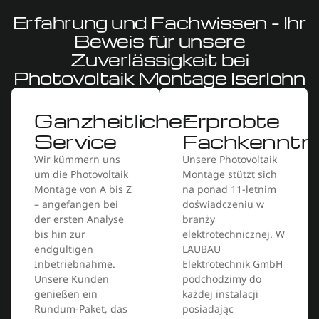
Erfahrung und Fachwissen – Ihr
Beweis für unsere
Zuverlässigkeit bei
Photovoltaik Montage Iserlohn
Ganzheitlicher
Erprobte
Service
Fachkenntni
Wir kümmern uns
Unsere Photovoltaik
um die Photovoltaik
Montage stützt sich
Montage von A bis Z
na ponad 11-letnim
– angefangen bei
doświadczeniu w
der ersten Analyse
branży
bis hin zur
elektrotechnicznej. W
endgültigen
LAUBAU
Inbetriebnahme.
Elektrotechnik GmbH
Unsere Kunden
podchodzimy do
genießen ein
każdej instalacji
Rundum-Paket, das
posiadając