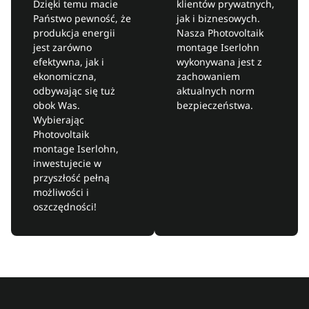
Dzięki temu macie
klientów prywatnych,
Państwo pewność, że
jak i biznesowych.
produkcja energii
Nasza Photovoltaik
jest zarówno
montage Iserlohn
efektywna, jak i
wykonywana jest z
ekonomiczna,
zachowaniem
odbywając się tuż
aktualnych norm
obok Was.
bezpieczeństwa.
Wybierając
Photovoltaik
montage Iserlohn,
inwestujecie w
przyszłość pełną
możliwości i
oszczędności!