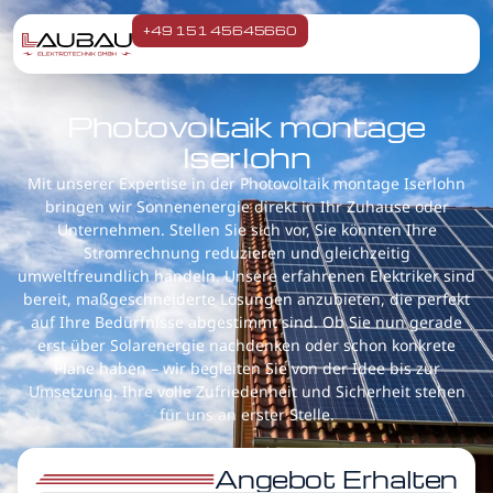
+49 151 45645660
Photovoltaik montage
Iserlohn
Mit unserer Expertise in der Photovoltaik montage Iserlohn
bringen wir Sonnenenergie direkt in Ihr Zuhause oder
Unternehmen. Stellen Sie sich vor, Sie könnten Ihre
Stromrechnung reduzieren und gleichzeitig
umweltfreundlich handeln. Unsere erfahrenen Elektriker sind
bereit, maßgeschneiderte Lösungen anzubieten, die perfekt
auf Ihre Bedürfnisse abgestimmt sind. Ob Sie nun gerade
erst über Solarenergie nachdenken oder schon konkrete
Pläne haben – wir begleiten Sie von der Idee bis zur
Umsetzung. Ihre volle Zufriedenheit und Sicherheit stehen
für uns an erster Stelle.
Angebot Erhalten