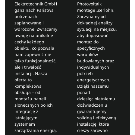
Elektrotechnik GmbH
Photovoltaik
ganz nach Państwa
montage Iserlohn.
potrzebach
Zaczynamy od
zaplanowane i
dokładnej analizy
wdrożone. Zwracamy
sytuacji na miejscu,
uwagę na unikalne
aby dopasować
cechy każdego
montaż do
obiektu, co pozwala
specyficznych
nam zapewnić nie
warunków
tylko funkcjonalność,
budowlanych oraz
ale i trwałość
indywidualnych
instalacji. Nasza
potrzeb
oferta to
energetycznych.
kompleksowa
Dzięki naszemu
obsługa – od
ponad
montażu paneli
dziesięcioletniemu
słonecznych po ich
doświadczeniu
integrację z
gwarantujemy
istniejącym
solidną i efektywną
systemem
instalację, która
zarządzania energią.
cieszy zarówno