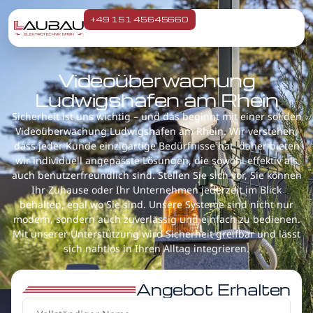
+49 151 45645660
Videoüberwachung
Ludwigshafen am Rhein
Sicherheit ist uns wichtig – und das beginnt mit einer soliden
Videoüberwachung Ludwigshafen am Rhein. Wir verstehen,
dass jeder Kunde einzigartige Bedürfnisse hat, daher bieten
wir individuell angepasste Lösungen, die sowohl effektiv als
auch benutzerfreundlich sind. Stellen Sie sich vor, Sie können
Ihr Zuhause oder Ihr Unternehmen jederzeit im Blick
behalten, egal wo Sie sind. Unsere Systeme sind nicht nur
modern, sondern auch zuverlässig und einfach zu bedienen.
Mit unserer Unterstützung wird Sicherheit greifbar und lässt
sich nahtlos in Ihren Alltag integrieren.
Angebot Erhalten