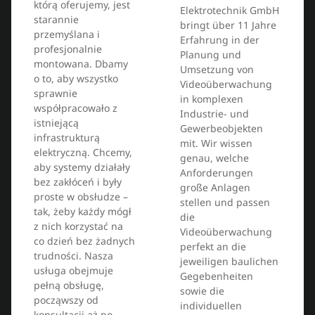
którą oferujemy, jest
Elektrotechnik GmbH
starannie
bringt über 11 Jahre
przemyślana i
Erfahrung in der
profesjonalnie
Planung und
montowana. Dbamy
Umsetzung von
o to, aby wszystko
Videoüberwachung
sprawnie
in komplexen
współpracowało z
Industrie- und
istniejącą
Gewerbeobjekten
infrastrukturą
mit. Wir wissen
elektryczną. Chcemy,
genau, welche
aby systemy działały
Anforderungen
bez zakłóceń i były
große Anlagen
proste w obsłudze –
stellen und passen
tak, żeby każdy mógł
die
z nich korzystać na
Videoüberwachung
co dzień bez żadnych
perfekt an die
trudności. Nasza
jeweiligen baulichen
usługa obejmuje
Gegebenheiten
pełną obsługę,
sowie die
począwszy od
individuellen
konsultacji aż po