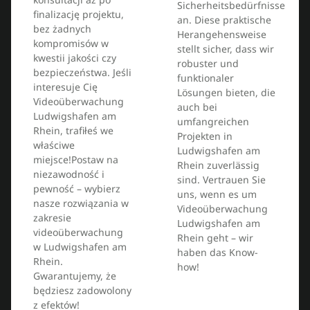
Sicherheitsbedürfnisse
finalizację projektu,
an. Diese praktische
bez żadnych
Herangehensweise
kompromisów w
stellt sicher, dass wir
kwestii jakości czy
robuster und
bezpieczeństwa. Jeśli
funktionaler
interesuje Cię
Lösungen bieten, die
Videoüberwachung
auch bei
Ludwigshafen am
umfangreichen
Rhein, trafiłeś we
Projekten in
właściwe
Ludwigshafen am
miejsce!Postaw na
Rhein zuverlässig
niezawodność i
sind. Vertrauen Sie
pewność – wybierz
uns, wenn es um
nasze rozwiązania w
Videoüberwachung
zakresie
Ludwigshafen am
videoüberwachung
Rhein geht – wir
w Ludwigshafen am
haben das Know-
Rhein.
how!
Gwarantujemy, że
będziesz zadowolony
z efektów!