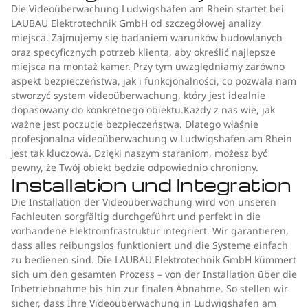
Die Videoüberwachung Ludwigshafen am Rhein startet bei
LAUBAU Elektrotechnik GmbH od szczegółowej analizy
miejsca. Zajmujemy się badaniem warunków budowlanych
oraz specyficznych potrzeb klienta, aby określić najlepsze
miejsca na montaż kamer. Przy tym uwzględniamy zarówno
aspekt bezpieczeństwa, jak i funkcjonalności, co pozwala nam
stworzyć system videoüberwachung, który jest idealnie
dopasowany do konkretnego obiektu.Każdy z nas wie, jak
ważne jest poczucie bezpieczeństwa. Dlatego właśnie
profesjonalna videoüberwachung w Ludwigshafen am Rhein
jest tak kluczowa. Dzięki naszym staraniom, możesz być
pewny, że Twój obiekt będzie odpowiednio chroniony.
Installation und Integration
Die Installation der Videoüberwachung wird von unseren
Fachleuten sorgfältig durchgeführt und perfekt in die
vorhandene Elektroinfrastruktur integriert. Wir garantieren,
dass alles reibungslos funktioniert und die Systeme einfach
zu bedienen sind. Die LAUBAU Elektrotechnik GmbH kümmert
sich um den gesamten Prozess – von der Installation über die
Inbetriebnahme bis hin zur finalen Abnahme. So stellen wir
sicher, dass Ihre Videoüberwachung in Ludwigshafen am