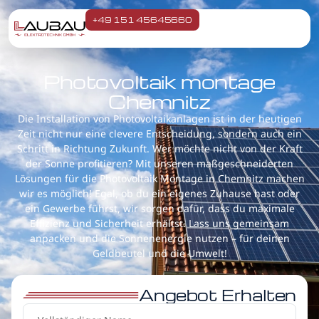
+49 151 45645660
Photovoltaik montage
Chemnitz
Die Installation von Photovoltaikanlagen ist in der heutigen
Zeit nicht nur eine clevere Entscheidung, sondern auch ein
Schritt in Richtung Zukunft. Wer möchte nicht von der Kraft
der Sonne profitieren? Mit unseren maßgeschneiderten
Lösungen für die Photovoltaik Montage in Chemnitz machen
wir es möglich! Egal, ob du ein eigenes Zuhause hast oder
ein Gewerbe führst, wir sorgen dafür, dass du maximale
Effizienz und Sicherheit erhältst. Lass uns gemeinsam
anpacken und die Sonnenenergie nutzen – für deinen
Geldbeutel und die Umwelt!
Angebot Erhalten