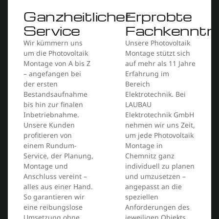
Ganzheitlicher
Erprobte
Service
Fachkenntni
Wir kümmern uns
Unsere Photovoltaik
um die Photovoltaik
Montage stützt sich
Montage von A bis Z
auf mehr als 11 Jahre
– angefangen bei
Erfahrung im
der ersten
Bereich
Bestandsaufnahme
Elektrotechnik. Bei
bis hin zur finalen
LAUBAU
Inbetriebnahme.
Elektrotechnik GmbH
Unsere Kunden
nehmen wir uns Zeit,
profitieren von
um jede Photovoltaik
einem Rundum-
Montage in
Service, der Planung,
Chemnitz ganz
Montage und
individuell zu planen
Anschluss vereint –
und umzusetzen –
alles aus einer Hand.
angepasst an die
So garantieren wir
speziellen
eine reibungslose
Anforderungen des
Umsetzung ohne
jeweiligen Objekts.