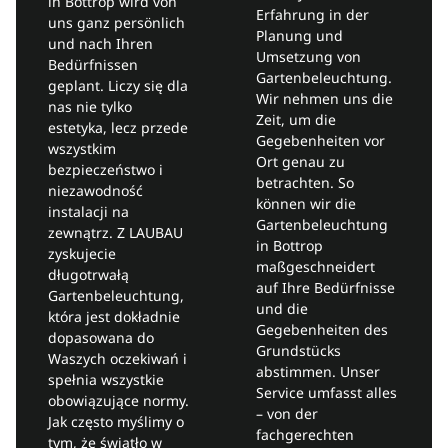
in Bottrop wird von
Erfahrung in der
uns ganz persönlich
Planung und
und nach Ihren
Umsetzung von
Bedürfnissen
Gartenbeleuchtung.
geplant. Liczy się dla
Wir nehmen uns die
nas nie tylko
Zeit, um die
estetyka, lecz przede
Gegebenheiten vor
wszystkim
Ort genau zu
bezpieczeństwo i
betrachten. So
niezawodność
können wir die
instalacji na
Gartenbeleuchtung
zewnątrz. Z LAUBAU
in Bottrop
zyskujecie
maßgeschneidert
długotrwałą
auf Ihre Bedürfnisse
Gartenbeleuchtung,
und die
która jest dokładnie
Gegebenheiten des
dopasowana do
Grundstücks
Waszych oczekiwań i
abstimmen. Unser
spełnia wszystkie
Service umfasst alles
obowiązujące normy.
– von der
Jak często myślimy o
fachgerechten
tym, że światło w