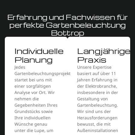
Erfahrung und Fachwissen für
perfekte Gartenbeleuchtung
Bottrop
Individuelle
Langjährige
Planung
Praxis
Jedes
Unsere Expertise
Gartenbeleuchtungsprojekt
basiert auf über 11
startet bei uns mit
Jahren Erfahrung in
einer sorgfältigen
der Elektrobranche,
Analyse vor Ort. Wir
insbesondere in der
nehmen die
Gestaltung von
Gegebenheiten Ihres
Gartenbeleuchtung.
Grundstücks sowie
Wir sind uns der
Ihre individuellen
Herausforderungen
Wünsche genau
bewusst, die mit
unter die Lupe, um
Außeninstallationen