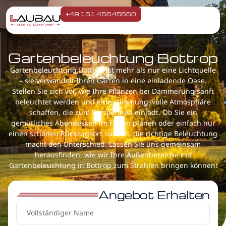
+49 151 45645660
Gartenbeleuchtung Bottrop
Gartenbeleuchtung Bottrop ist mehr als nur eine Lichtquelle
– sie verwandelt Ihren Garten in eine einladende Oase.
Stellen Sie sich vor, wie Ihre Pflanzen bei Dämmerung sanft
beleuchtet werden und eine stimmungsvolle Atmosphäre
schaffen, die zum Entspannen einlädt. Ob Sie ein
gemütliches Abendessen im Freien planen oder einfach nur
einen schönen Rückzugsort suchen, die richtige Beleuchtung
macht den Unterschied. Lassen Sie uns gemeinsam
herausfinden, wie wir Ihre Außenbereiche mit
Gartenbeleuchtung in Bottrop zum Strahlen bringen können!
Angebot Erhalten