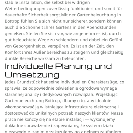
stabile Installation, die selbst bei widrigen
Wetterbedingungen zuverlässig funktioniert und somit für
dauerhafte Sicherheit sorgt.Mit der Gartenbeleuchtung in
Bottrop fühlen Sie sich nicht nur sicherer, sondern können
auch die Schönheit Ihres Gartens in den Abendstunden
genießen. Stellen Sie sich vor, wie angenehm es ist, durch
gut beleuchtete Wege zu schlendern und dabei ein Gefühl
von Geborgenheit zu verspüren. Es ist an der Zeit, den
Komfort Ihres Außenbereiches zu steigern und gleichzeitig
dunkle Bereiche wirksam zu beleuchten.
Individuelle Planung und
Umsetzung
Jedes Grundstück hat seine individuellen Charakterzüge, co
sprawia, że odpowiednie oświetlenie ogrodowe wymaga
starannej analizy i dedykowanych rozwiązań. Projektując
Gartenbeleuchtung Bottrop, dbamy o to, aby idealnie
wkomponować ją w istniejącą infrastrukturę elektryczną i
dostosować do unikalnych potrzeb naszych klientów. Nasza
praca nie kończy się na etapie instalacji — wykonujemy
dokładne sprawdzenie i zapewniamy, że system działa
niezawodnie, zanim przekazujemy go z pełnym zaufaniem.