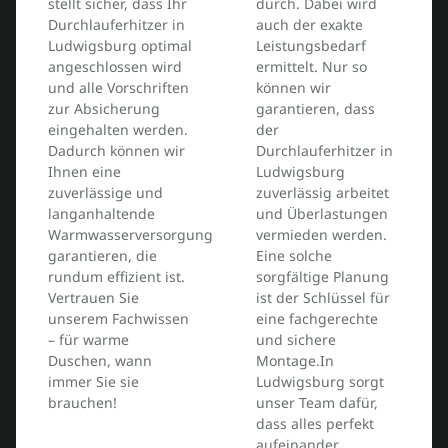
stellt sicher, dass Ihr
durch. Dabei wird
Durchlauferhitzer in
auch der exakte
Ludwigsburg optimal
Leistungsbedarf
angeschlossen wird
ermittelt. Nur so
und alle Vorschriften
können wir
zur Absicherung
garantieren, dass
eingehalten werden.
der
Dadurch können wir
Durchlauferhitzer in
Ihnen eine
Ludwigsburg
zuverlässige und
zuverlässig arbeitet
langanhaltende
und Überlastungen
Warmwasserversorgung
vermieden werden.
garantieren, die
Eine solche
rundum effizient ist.
sorgfältige Planung
Vertrauen Sie
ist der Schlüssel für
unserem Fachwissen
eine fachgerechte
– für warme
und sichere
Duschen, wann
Montage.In
immer Sie sie
Ludwigsburg sorgt
brauchen!
unser Team dafür,
dass alles perfekt
aufeinander