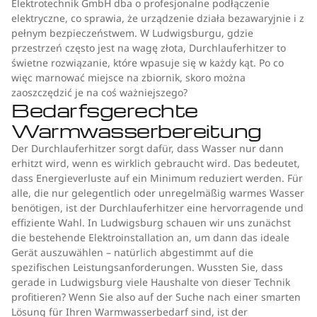
Elektrotechnik GmbH dba o profesjonalne podłączenie
elektryczne, co sprawia, że urządzenie działa bezawaryjnie i z
pełnym bezpieczeństwem. W Ludwigsburgu, gdzie
przestrzeń często jest na wagę złota, Durchlauferhitzer to
świetne rozwiązanie, które wpasuje się w każdy kąt. Po co
więc marnować miejsce na zbiornik, skoro można
zaoszczędzić je na coś ważniejszego?
Bedarfsgerechte
Warmwasserbereitung
Der Durchlauferhitzer sorgt dafür, dass Wasser nur dann
erhitzt wird, wenn es wirklich gebraucht wird. Das bedeutet,
dass Energieverluste auf ein Minimum reduziert werden. Für
alle, die nur gelegentlich oder unregelmäßig warmes Wasser
benötigen, ist der Durchlauferhitzer eine hervorragende und
effiziente Wahl. In Ludwigsburg schauen wir uns zunächst
die bestehende Elektroinstallation an, um dann das ideale
Gerät auszuwählen – natürlich abgestimmt auf die
spezifischen Leistungsanforderungen. Wussten Sie, dass
gerade in Ludwigsburg viele Haushalte von dieser Technik
profitieren? Wenn Sie also auf der Suche nach einer smarten
Lösung für Ihren Warmwasserbedarf sind, ist der