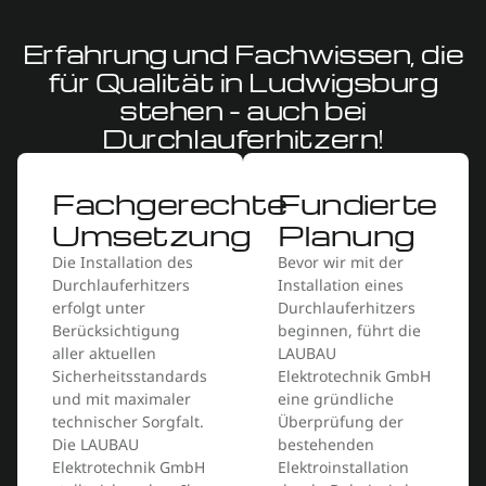
Erfahrung und Fachwissen, die
für Qualität in Ludwigsburg
stehen - auch bei
Durchlauferhitzern!
Fachgerechte
Fundierte
Umsetzung
Planung
Die Installation des
Bevor wir mit der
Durchlauferhitzers
Installation eines
erfolgt unter
Durchlauferhitzers
Berücksichtigung
beginnen, führt die
aller aktuellen
LAUBAU
Sicherheitsstandards
Elektrotechnik GmbH
und mit maximaler
eine gründliche
technischer Sorgfalt.
Überprüfung der
Die LAUBAU
bestehenden
Elektrotechnik GmbH
Elektroinstallation