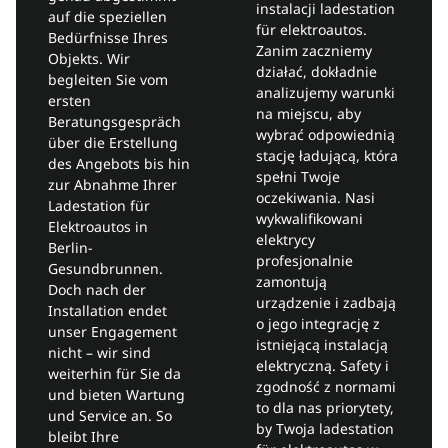
instalacji ladestation
auf die speziellen
für elektroautos.
Bedürfnisse Ihres
Zanim zaczniemy
Objekts. Wir
działać, dokładnie
begleiten Sie vom
analizujemy warunki
ersten
na miejscu, aby
Beratungsgespräch
wybrać odpowiednią
über die Erstellung
stację ładującą, która
des Angebots bis hin
spełni Twoje
zur Abnahme Ihrer
oczekiwania. Nasi
Ladestation für
wykwalifikowani
Elektroautos in
elektrycy
Berlin-
profesjonalnie
Gesundbrunnen.
zamontują
Doch nach der
urządzenie i zadbają
Installation endet
o jego integrację z
unser Engagement
istniejącą instalacją
nicht – wir sind
elektryczną. Safety i
weiterhin für Sie da
zgodność z normami
und bieten Wartung
to dla nas priorytety,
und Service an. So
by Twoja ladestation
bleibt Ihre