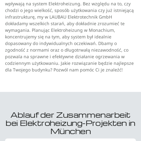
wpływają na system Elektroheizung. Bez względu na to, czy
chodzi o jego wielkość, sposób użytkowania czy już istniejącą
infrastrukturę, my w LAUBAU Elektrotechnik GmbH
dokładamy wszelkich starań, aby dokładnie zrozumieć te
wymagania. Planując Elektroheizung w Monachium,
koncentrujemy się na tym, aby system był idealnie
dopasowany do indywidualnych oczekiwań. Dbamy o
zgodność z normami oraz o długotrwałą niezawodność, co
pozwala na sprawne i efektywne działanie ogrzewania w
codziennym użytkowaniu. Jakie rozwiązanie będzie najlepsze
dla Twojego budynku? Pozwól nam pomóc Ci je znaleźć!
Ablauf der Zusammenarbeit
bei Elektroheizung-Projekten in
München