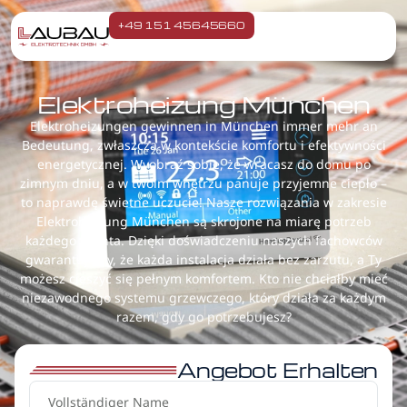
+49 151 45645660
Elektroheizung München
Elektroheizungen gewinnen in München immer mehr an
Bedeutung, zwłaszcza w kontekście komfortu i efektywności
energetycznej. Wyobraź sobie, że wracasz do domu po
zimnym dniu, a w twoim wnętrzu panuje przyjemne ciepło –
to naprawdę świetne uczucie! Nasze rozwiązania w zakresie
Elektroheizung München są skrojone na miarę potrzeb
każdego klienta. Dzięki doświadczeniu naszych fachowców
gwarantujemy, że każda instalacja działa bez zarzutu, a Ty
możesz cieszyć się pełnym komfortem. Kto nie chciałby mieć
niezawodnego systemu grzewczego, który działa za każdym
razem, gdy go potrzebujesz?
Angebot Erhalten