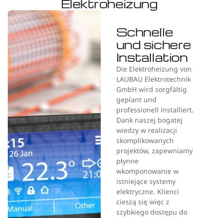
Elektroheizung
Schnelle
und sichere
Installation
Die Elektroheizung von
LAUBAU Elektrotechnik
GmbH wird sorgfältig
geplant und
professionell installiert.
Dank naszej bogatej
wiedzy w realizacji
skomplikowanych
projektów, zapewniamy
płynne
wkomponowanie w
istniejące systemy
elektryczne. Klienci
cieszą się więc z
szybkiego dostępu do