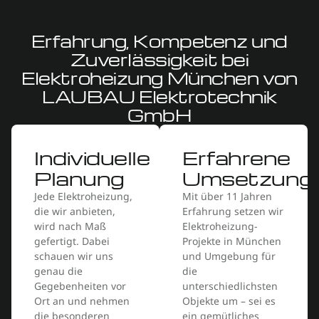
Erfahrung, Kompetenz und
Zuverlässigkeit bei
Elektroheizung München von
LAUBAU Elektrotechnik
GmbH
Individuelle
Erfahrene
Planung
Umsetzung
Jede Elektroheizung,
Mit über 11 Jahren
die wir anbieten,
Erfahrung setzen wir
wird nach Maß
Elektroheizung-
gefertigt. Dabei
Projekte in München
schauen wir uns
und Umgebung für
genau die
die
Gegebenheiten vor
unterschiedlichsten
Ort an und nehmen
Objekte um – sei es
die besonderen
ein gemütliches