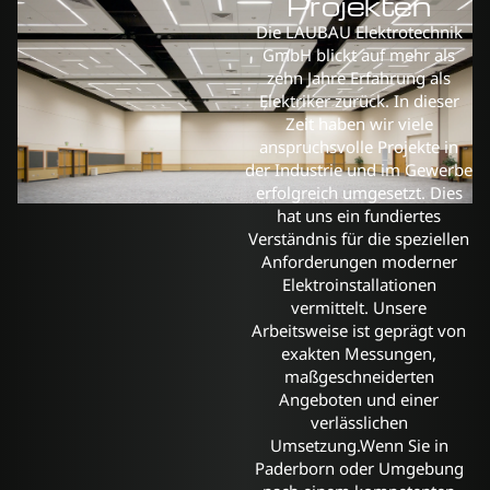
Projekten
Die LAUBAU Elektrotechnik
GmbH blickt auf mehr als
zehn Jahre Erfahrung als
Elektriker zurück. In dieser
Zeit haben wir viele
anspruchsvolle Projekte in
der Industrie und im Gewerbe
erfolgreich umgesetzt. Dies
hat uns ein fundiertes
Verständnis für die speziellen
Anforderungen moderner
Elektroinstallationen
vermittelt. Unsere
Arbeitsweise ist geprägt von
exakten Messungen,
maßgeschneiderten
Angeboten und einer
verlässlichen
Umsetzung.Wenn Sie in
Paderborn oder Umgebung