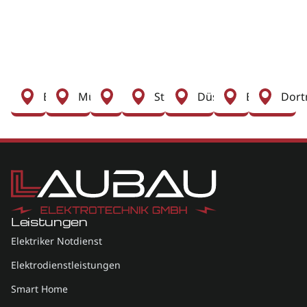
Berlin
München
Köln
Stuttgart
Düsseldorf
Essen
Dor
Leistungen
Elektriker Notdienst
Elektrodienstleistungen
Smart Home