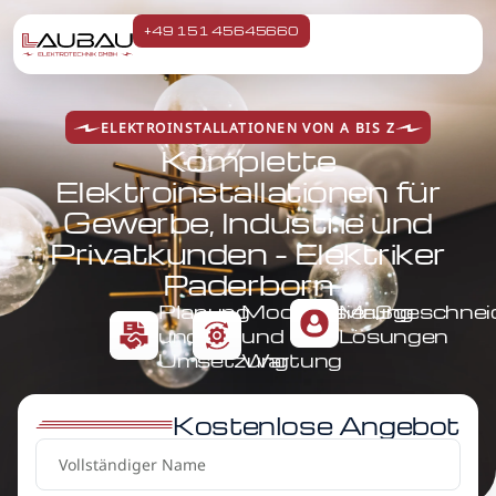
+49 151 45645660
ELEKTROINSTALLATIONEN VON A BIS Z
Komplette
Elektroinstallationen für
Gewerbe, Industrie und
Privatkunden - Elektriker
Paderborn
Planung
Modernisierung
Maßgeschnei
und
und
Lösungen
Umsetzung
Wartung
Kostenlose Angebot