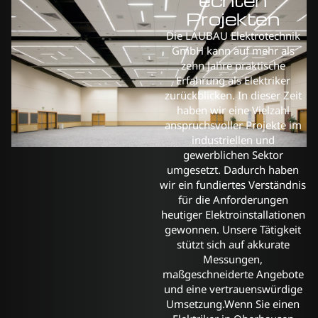
echten
Projekten
Die LAUBAU Elektrotechnik
GmbH kann auf mehr als
zehn Jahre praktische
Erfahrung als Elektriker
zurückblicken. In dieser Zeit
haben wir eine Vielzahl
anspruchsvoller Projekte im
industriellen und
gewerblichen Sektor
umgesetzt. Dadurch haben
wir ein fundiertes Verständnis
für die Anforderungen
heutiger Elektroinstallationen
gewonnen. Unsere Tätigkeit
stützt sich auf akkurate
Messungen,
maßgeschneiderte Angebote
und eine vertrauenswürdige
Umsetzung.Wenn Sie einen