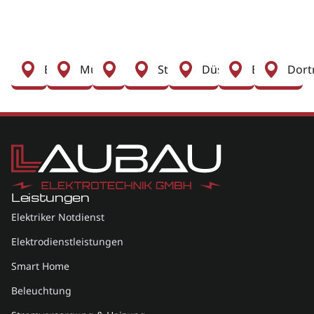
Berlin
München
Köln
Stuttgart
Düsseldorf
Essen
Dor
Leistungen
Elektriker Notdienst
Elektrodienstleistungen
Smart Home
Beleuchtung