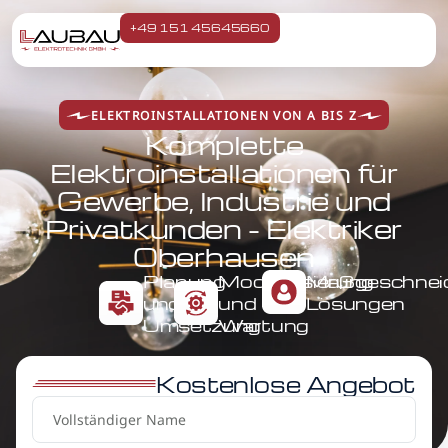
+49 151 45645660
ELEKTROINSTALLATIONEN VON A BIS Z
Komplette
Elektroinstallationen für
Gewerbe, Industrie und
Privatkunden - Elektriker
Oberhausen
Planung
Modernisierung
Maßgeschnei
und
und
Lösungen
Umsetzung
Wartung
Kostenlose Angebot