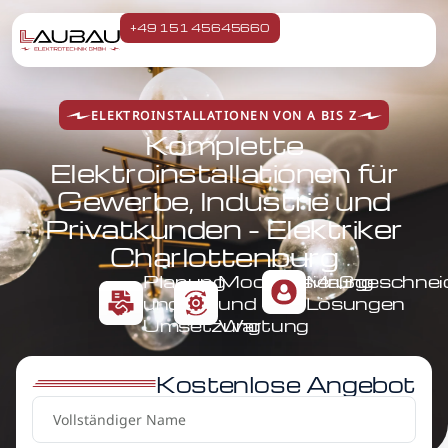
+49 151 45645660
ELEKTROINSTALLATIONEN VON A BIS Z
Komplette
Elektroinstallationen für
Gewerbe, Industrie und
Privatkunden - Elektriker
Charlottenburg
Planung
Modernisierung
Maßgeschnei
und
und
Lösungen
Umsetzung
Wartung
Kostenlose Angebot