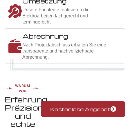
5
Umsetzung
Unsere Fachleute realisieren die
Elektroarbeiten fachgerecht und
termingerecht.
6
Abrechnung
Nach Projektabschluss erhalten Sie eine
transparente und nachvollziehbare
Abrechnung.
WARUM
WIR
Erfahrung,
Präzision
Kostenlose Angebot
und
echte