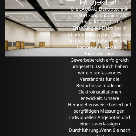
Projekten
Die LAUBAU Elektrotechnik
GmbH kann auf mehr als
zehn Jahre praktische
Erfahrung als Elektriker in
Charlottenburg zurückblicken.
In dieser Zeit haben wir viele
komplexe Projekte im
Industrie- und
Gewerbebereich erfolgreich
umgesetzt. Dadurch haben
wir ein umfassendes
Verständnis für die
Bedürfnisse moderner
Elektroinstallationen
entwickelt. Unsere
Herangehensweise basiert auf
sorgfältigen Messungen,
individuellen Angeboten und
einer zuverlässigen
Durchführung.Wenn Sie nach